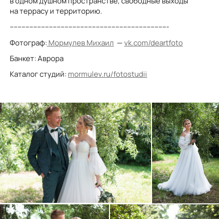
в одном душном пространстве, свободные выходы
на террасу и территорию.
---------------------------------------------------------------------------------
Фотограф:
Мормулев Михаил
—
vk.com/deartfoto
Банкет: Аврора
Каталог студий:
mormulev.ru/fotostudii