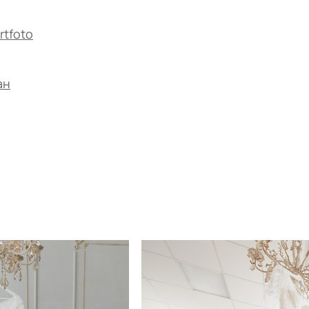
rtfoto
ан